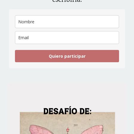
escribirla.
Quiero participar