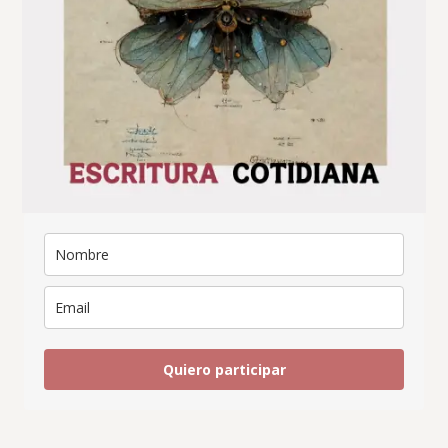
Quiero participar