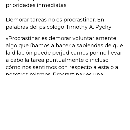
prioridades inmediatas.
Demorar tareas no es procrastinar. En
palabras del psicólogo Timothy A. Pychyl
«Procrastinar es demorar voluntariamente
algo que íbamos a hacer a sabiendas de que
la dilación puede perjudicarnos por no llevar
a cabo la tarea puntualmente o incluso
cómo nos sentimos con respecto a esta o a
nosotros mismos. Procrastinar es una
voluntaria e innecesaria dilación»
¿Por qué procrastinamos?
La procrastinación es un fenómeno
complejo que va más allá de la simple