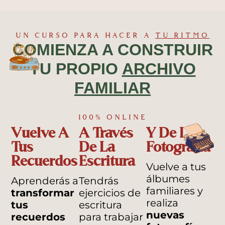
UN CURSO PARA HACER A
TU RITMO
COMIENZA A CONSTRUIR
TU PROPIO
ARCHIVO
FAMILIAR
100% ONLINE
Vuelve A
A Través
Y De La
Tus
De La
Fotografía
Recuerdos
Escritura
Vuelve a tus
álbumes
Aprenderás a
Tendrás
familiares y
transformar
ejercicios de
realiza
tus
escritura
nuevas
recuerdos
para trabajar